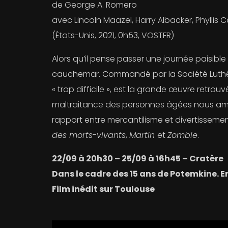
de George A. Romero
avec Lincoln Maazel, Harry Albacker, Phyllis C
(États-Unis, 2021, 0h53, VOSTFR)
Alors qu’il pense passer une journée paisible
cauchemar. Commandé par la Société Luthérie
« trop difficile », est la grande œuvre retrou
maltraitance des personnes âgées nous amèn
rapport entre mercantilisme et divertissement
des morts-vivants
,
Martin
et
Zombie
.
22/09 à 20h30 – 25/09 à 16h45 – Cratère
Dans le cadre des 15 ans de Potemkine. E
Film inédit sur Toulouse