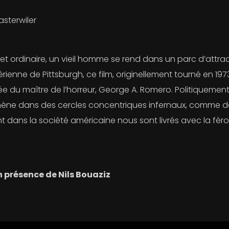
asterwiler
 et ordinaire, un vieil homme se rend dans un parc d’attra
nne de Pittsburgh, ce film, originellement tourné en 197
vée du maître de l’horreur, George A. Romero. Politiquement s
e dans des cercles concentriques infernaux, comme dans 
 dans la société américaine nous sont livrés avec la féroc
n présence de Nils Bouaziz