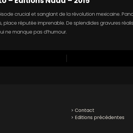
ko
– Éditions Nada – 2015
de crucial et sanglant de la révolution mexicaine. Pancho
 place réputée imprenable. De splendides gravures réalist
é qui ne manque pas d’humour.
>
Contact
>
Editions précédentes