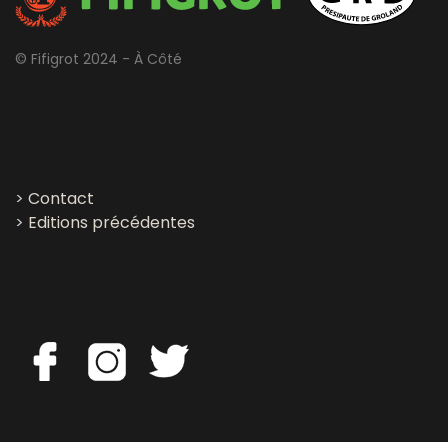
© Fifigrot 2024 - À Côté
>
Contact
>
Editions précédentes