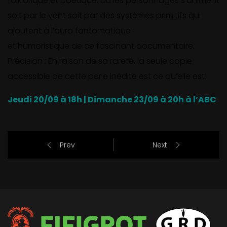
folklorique et poétique, où les personnages
s’animent
soit par le vent soit par des systèmes primitifs qui
ajoutent à l’aura fantomatique
et humoristique de ce fascinant documentaire.
Précision : En raison de sa rareté, la seule copie
accessible de cette perle inédite est ce qu’elle est.
Jeudi 20/09 à 18h | Dimanche 23/09 à 20h à l’ABC
Prev
Next