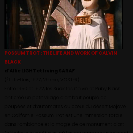
POSSUM TROT : THE LIFE AND WORK OF CALVIN
BLACK
d’Allie LIGHT et Irving SARAF
(États-Unis, 1977, 29 min, VOSTFR)
Entre 1950 et 1972, les Sudistes Calvin et Ruby Black
ont créé un petit village d’art brut peuplé de
poupées et d’automates au cœur du désert Mojave
en Californie. Possum Trot est une immersion
totale
dans l’ambiance et la magie de ce monument d’art