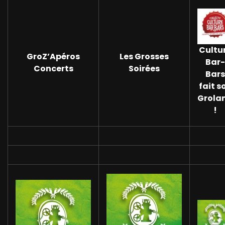
Cultu
GroZ’Apéros
Les Grosses
Bar-
Concerts
Soirées
Bars
fait s
Grola
!