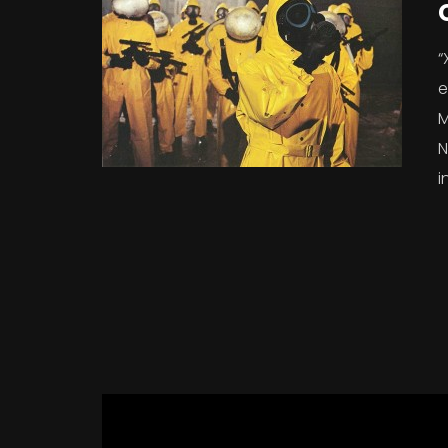
“
e
M
N
i