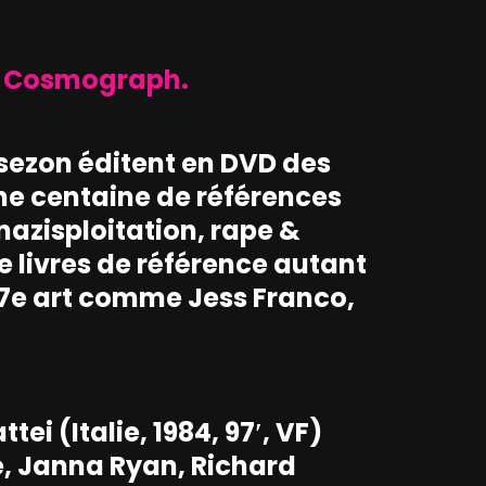
an Cosmograph.
ssezon éditent en DVD des
une centaine de références
nazisploitation, rape &
de livres de référence autant
 7e art comme Jess Franco,
tei (Italie, 1984, 97′, VF)
, Janna Ryan, Richard