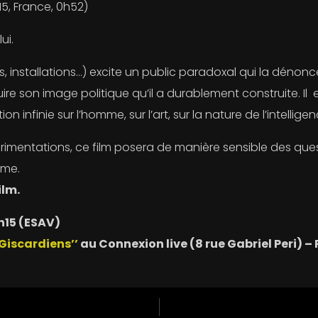
5, France, 0h52)
ui.
installations…) excite un public paradoxal qui la dénonce
re son image politique qu’il a durablement construite. Il 
 infinie sur l’homme, sur l’art, sur la nature de l’intelligen
rimentations, ce film posera de manière sensible des quest
mme.
ilm.
h15 (ESAV)
Giscardiens’’
au Connexion live (8 rue Gabriel Peri) – 