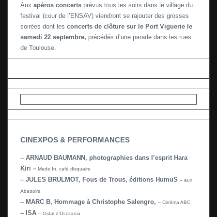
Aux
apéros concerts
prévus tous les soirs dans le village du
festival (cour de l’ENSAV) viendront se rajouter des grosses
soirées dont les
concerts de clôture sur le Port Viguerie le
samedi 22 septembre,
précédés d’une parade dans les rues
de Toulouse.
CINEXPOS & PERFORMANCES
– ARNAUD BAUMANN, photographies dans l’esprit Hara
Kiri –
Made In, café disquaire
– JULES BRULMOT, Fous de Trous, éditions HumuS
– aux
Abattoirs
– MARC B, Hommage à Christophe Salengro,
– Cinéma ABC
– ISA
– Ostal d’Occitania