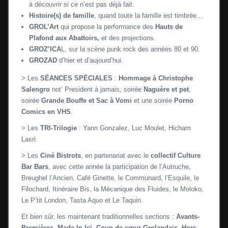
à découvrir si ce n’est pas déjà fait.
Histoire(s) de famille
, quand toute la famille est timbrée…
GROL’Art
qui propose la performance des
Hauts de
Plafond aux Abattoirs,
et des projections.
GROZ’ICA
L, sur la scène punk rock des années 80 et 90.
GROZAD
d’hier et d’aujourd’hui.
> Les
SÉANCES SPÉCIALES
:
Hommage à Christophe
Salengro
not’ President à jamais, soirée
Naguère et pet
,
soirée
Grande Bouffe et Sac à Vomi
et une soirée
Porno
Comics en VHS
.
> Les
TRI-Trilogie
: Yann Gonzalez, Luc Moulet, Hicham
Lasri.
> Les
Ciné Bistrots
,
en partenariat avec le
collectif Culture
Bar Bars
, avec cette année la participation de l’Autruche,
Breughel l’Ancien, Café Ginette, le Communard, l’Esquile, le
Filochard, Itinéraire Bis, la Mécanique des Fluides, le Moloko,
Le P’tit London, Tasta Aquo et Le Taquin.
Et bien sûr, les maintenant traditionnelles sections :
Avants-
Premières, Made In Ici, Coup de cœur Grolandais
,
Hors