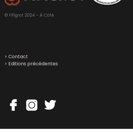
© Fifigrot 2024 - À Côté
>
Contact
>
Editions précédentes