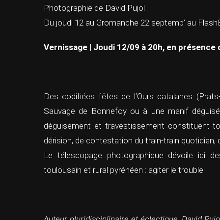
Photographie de David Pujol
Du joudi 12 au Gromanche 22 septemb’ au FlashB
Vernissage | Joudi 12/09 à 20h, en présence d
Des codifiées fêtes de l’Ours catalanes (Prats-
Sauvage de Bonnefoy ou à une manif déguisée
déguisement et travestissement constituent t
dérision, de contestation du train-train quotidien, d
Le télescopage photographique dévoile ici des
toulousain et rural pyrénéen : agiter le trouble!
Auteur pluridisciplinaire et éclectique, David Pu