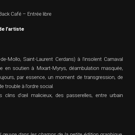
ack Café – Entrée libre
e l’artiste
de-Mollo, Saint-Laurent Cerdans) à l’insolent Carnaval
 en soutien à Mixart-Myrys, déambulation masquée,
oujours, par essence, un moment de transgression, de
e trouble à l’ordre social.
 clins d’œil malicieux, des passerelles, entre urbain
jol œuvre dans les champs de la petite édition graphique,