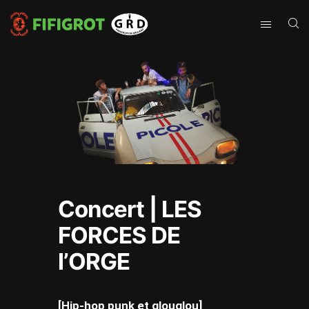
Concert | LES
FORCES DE
l’ORGE
[Hip-hop punk et glouglou]