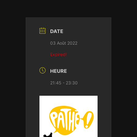
DATE
03 Août 2022
Expired!
HEURE
21:45 - 23:30