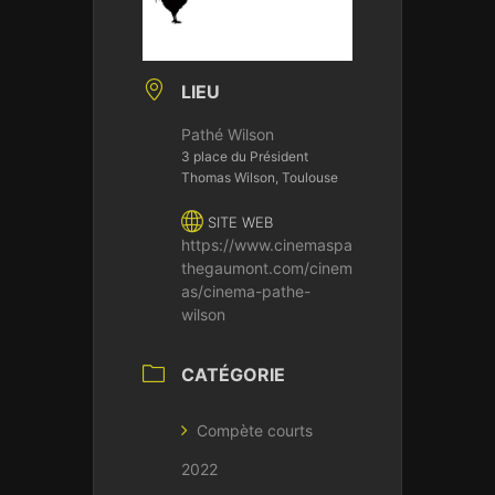
LIEU
Pathé Wilson
3 place du Président
Thomas Wilson, Toulouse
SITE WEB
https://www.cinemaspa
thegaumont.com/cinem
as/cinema-pathe-
wilson
CATÉGORIE
Compète courts
2022