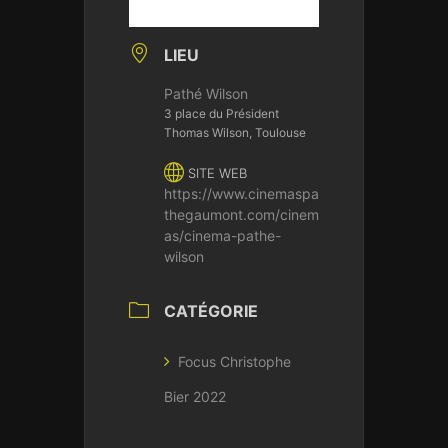
LIEU
Pathé Wilson
3 place du Président
Thomas Wilson, Toulouse
SITE WEB
https://www.cinemaspa
thegaumont.com/cinem
as/cinema-pathe-
wilson
CATÉGORIE
Focus Christophe
Bier 2022