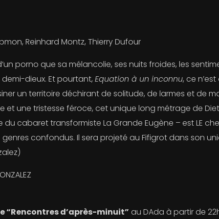
mon, Reinhard Montz, Thierry Dufour
d’un porno que sa mélancolie, ses nuits froides, les sentim
demi-dieux. Et pourtant,
Equation à un inconnu
, ce n’es
siner un territoire déchirant de solitude, de larmes et de 
 et une tristesse féroce, cet unique long métrage de Dietri
ique du cabaret transformiste La Grande Eugène – est LE c
us genres confondus. Il sera projeté au Fifigrot dans son
zalez)
GONZALEZ
rée “Rencontres d’après-minuit”
au DAda à partir de 22h