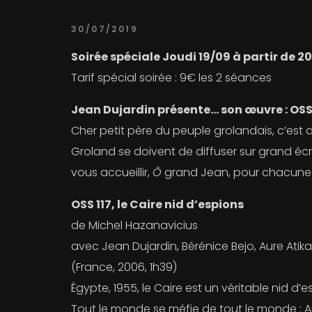
30/07/2019
Soirée spéciale Joudi 19/09 à partir de
Tarif spécial soirée : 9€ les 2 séances
Jean Dujardin présente… son œuvre : OSS 1
Cher petit père du peuple grolandais, c’est a
Groland se doivent de diffuser sur grand écr
vous accueillir,
Ô
grand Jean, pour chacune
OSS 117, le Caire nid d’espions
de Michel Hazanavicius
avec Jean Dujardin, Bérénice Bejo, Aure Atik
(France, 2006, 1h39)
Égypte, 1955, le Caire est un véritable nid d’e
Tout le monde se méfie de tout le monde : An