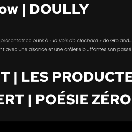
ow | DOULLY
présentatrice punk à
« la voix de clochard »
de Groland… 
vec une aisance et une drôlerie bluffantes son passé d’e
RT | LES PRODUCT
ERT | POÉSIE ZÉRO