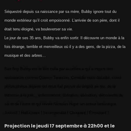
Séquestré depuis sa naissance par sa mère, Bubby ignore tout du
monde extérieur qu’il croit empoisonné. L’arrivée de son père, dont il
était tenu éloigné, va bouleverser sa vie.
Le jour de ses 35 ans, Bubby va enfin sortir. Il découvre un monde à la
fois étrange, terrible et merveilleux où il y a des gens, de la pizza, de la
musique et des arbres…
Bad Boy Bubby est le film culte par excellence qui a inspiré des
réalisateurs comme Quentin Tarantino. Comédie noire décalée, conte
philosophique déjanté qui nous fait passer du dégoût au rire, de la
tristesse à la joie… enfermement, libération, aliénation, découverte de
soi et de l’autre et qui révèle Nicholas Hope, un acteur fantastique.
Jouissif ! Hallucinant ! Incomparable ! Choquant ! Émouvant !
Projection le jeudi 17 septembre à 22h00 et le