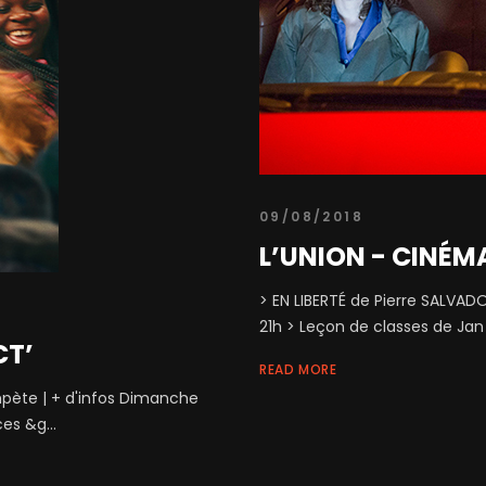
09/08/2018
L’UNION - CINÉMA
> EN LIBERTÉ de Pierre SALVAD
21h > Leçon de classes de Jan 
CT’
READ MORE
ompète | + d'infos Dimanche
es &g...