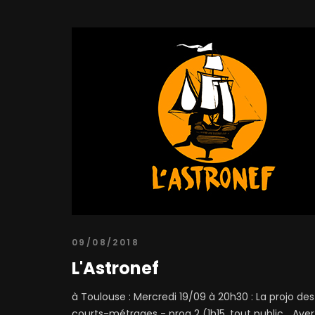
09/08/2018
L'Astronef
à Toulouse : Mercredi 19/09 à 20h30 : La projo de
courts-métrages - prog 2 (1h15, tout public... Avertis