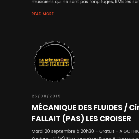
musiciens qui ne sont pas fongifuges, RMIstes sans 
READ MORE
25/08/2015
MÉCANIQUE DES FLUIDES / Cin
FALLAIT (PAS) LES CROISER
Mardi 20 septembre à 20h30 – Gratuit - A GOTH
Kerdoncuff (5’) Film tourné en Super 8. Une rencon