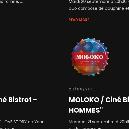
famille, ...
Mardi 20 septembre à 20h30 –
Duo composé de Dauphine et Ri
READ MORE
20/08/2015
é Bistrot -
MOLOKO / Ciné Bi
HOMMES"
IC LOVE STORY de Yann
Mercredi 21 septembre à 20h15
tre qui ...
et des hommes ...