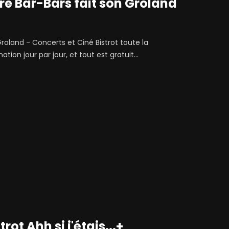
ure Bar-Bars fait son Groland
 Groland - Concerts et Ciné Bistrot toute la
on jour par jour, et tout est gratuit...
rot Ahh si j'étais...+