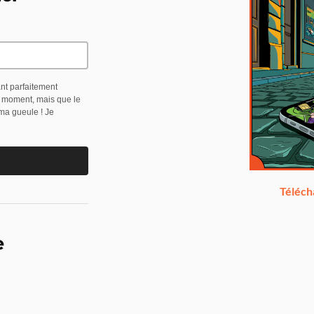
ant parfaitement
t moment, mais que le
 ma gueule ! Je
Téléch
e