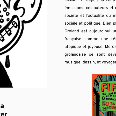
CANAL +. Depuis la contré
émissions, ces auteurs et 
société et l’actualité du 
sociale et politique. Bien 
Groland est aujourd’hui un
française comme une réfé
utopique et joyeuse. Mordan
grolandaise se sont déve
musique, dessin, et voyagen
la
ter