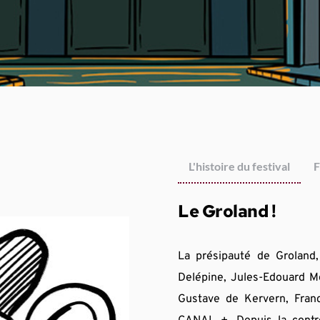
L'histoire du festival
F
Le Groland !
La présipauté de Groland, 
Delépine, Jules-Edouard Mo
Gustave de Kervern, Fran