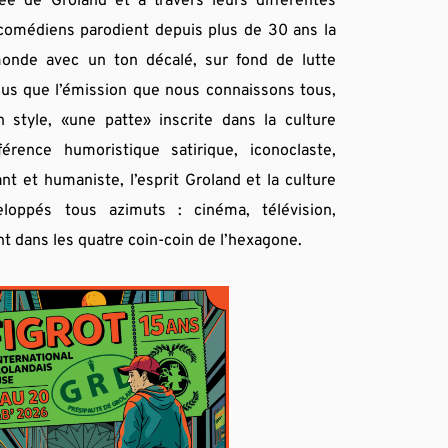
e de Groland et à travers leurs différentes 
comédiens parodient depuis plus de 30 ans la 
monde avec un ton décalé, sur fond de lutte 
plus que l’émission que nous connaissons tous, 
 style, «une patte» inscrite dans la culture 
rence humoristique satirique, iconoclaste, 
t et humaniste, l’esprit Groland et la culture 
loppés tous azimuts : cinéma, télévision, 
t dans les quatre coin-coin de l’hexagone.