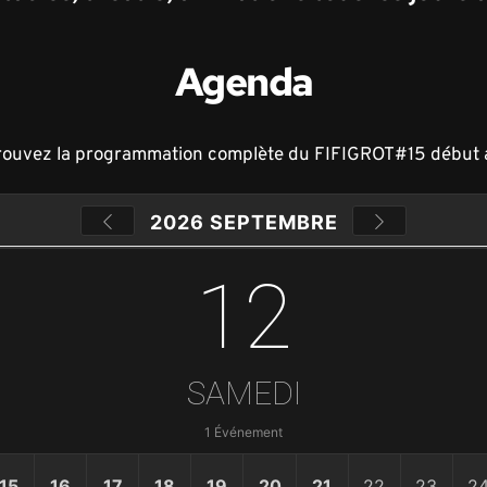
Agenda
rouvez la programmation complète du FIFIGROT#15 début 
2026 SEPTEMBRE
12
SAMEDI
1 Événement
15
16
17
18
19
20
21
22
23
2