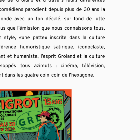
e de Groland et à travers leurs différentes 
comédiens parodient depuis plus de 30 ans la 
monde avec un ton décalé, sur fond de lutte 
plus que l’émission que nous connaissons tous, 
 style, «une patte» inscrite dans la culture 
rence humoristique satirique, iconoclaste, 
t et humaniste, l’esprit Groland et la culture 
loppés tous azimuts : cinéma, télévision, 
t dans les quatre coin-coin de l’hexagone.