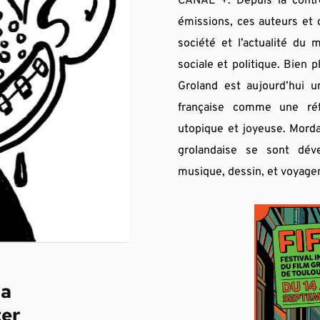
CANAL +. Depuis la contré
émissions, ces auteurs et 
société et l’actualité du 
sociale et politique. Bien 
Groland est aujourd’hui un
française comme une réfé
utopique et joyeuse. Mordan
grolandaise se sont déve
musique, dessin, et voyagen
la
ter