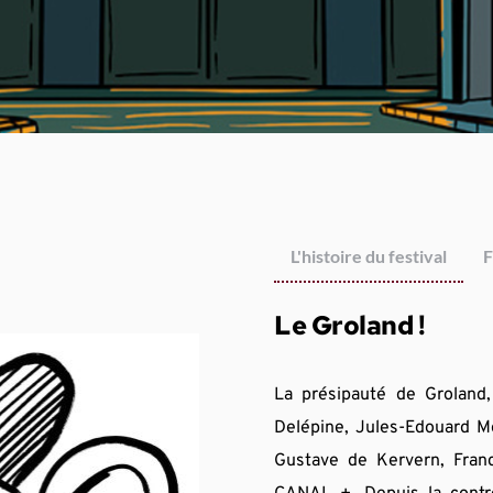
L'histoire du festival
F
Le Groland !
La présipauté de Groland, 
Delépine, Jules-Edouard Mo
Gustave de Kervern, Fran