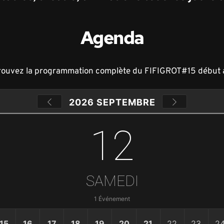
Agenda
rouvez la programmation complète du FIFIGROT#15 début 
2026 SEPTEMBRE
12
SAMEDI
1 Événement
15
16
17
18
19
20
21
22
23
2