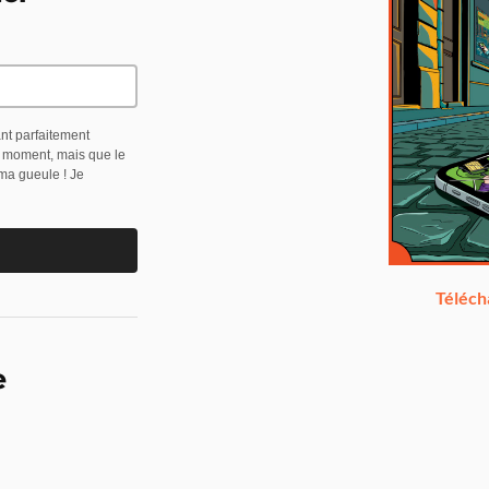
ant parfaitement
t moment, mais que le
 ma gueule ! Je
Téléch
e