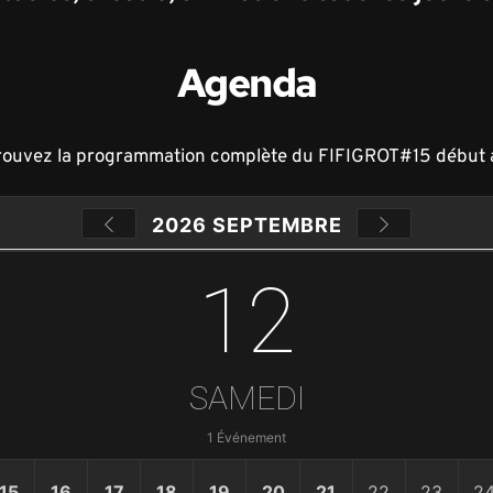
Agenda
rouvez la programmation complète du FIFIGROT#15 début 
2026 SEPTEMBRE
12
SAMEDI
1 Événement
15
16
17
18
19
20
21
22
23
2