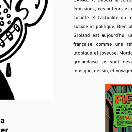
CANAL +. Depuis la contré
émissions, ces auteurs et 
société et l’actualité du 
sociale et politique. Bien 
Groland est aujourd’hui un
française comme une réfé
utopique et joyeuse. Mordan
grolandaise se sont déve
musique, dessin, et voyagen
la
ter