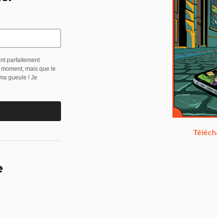
ant parfaitement
t moment, mais que le
 ma gueule ! Je
Téléch
e