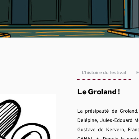
L'histoire du festival
F
Le Groland !
La présipauté de Groland, 
Delépine, Jules-Edouard Mo
Gustave de Kervern, Fran