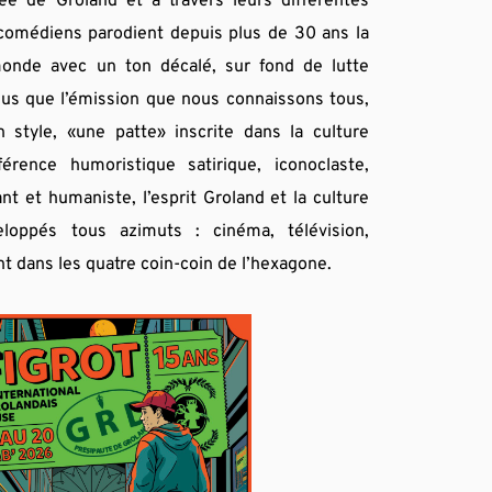
e de Groland et à travers leurs différentes 
comédiens parodient depuis plus de 30 ans la 
monde avec un ton décalé, sur fond de lutte 
plus que l’émission que nous connaissons tous, 
 style, «une patte» inscrite dans la culture 
rence humoristique satirique, iconoclaste, 
t et humaniste, l’esprit Groland et la culture 
loppés tous azimuts : cinéma, télévision, 
t dans les quatre coin-coin de l’hexagone.