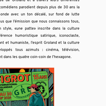
e de Groland et à travers leurs différentes 
comédiens parodient depuis plus de 30 ans la 
monde avec un ton décalé, sur fond de lutte 
plus que l’émission que nous connaissons tous, 
 style, «une patte» inscrite dans la culture 
rence humoristique satirique, iconoclaste, 
t et humaniste, l’esprit Groland et la culture 
loppés tous azimuts : cinéma, télévision, 
t dans les quatre coin-coin de l’hexagone.