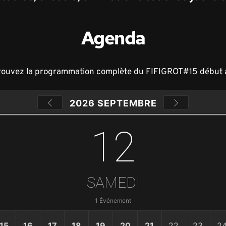
Agenda
rouvez la programmation complète du FIFIGROT#15 début 
2026 SEPTEMBRE
12
SAMEDI
1 Événement
15
16
17
18
19
20
21
22
23
2