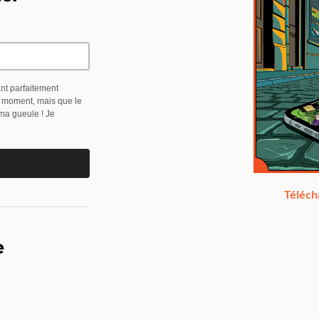
ant parfaitement
t moment, mais que le
 ma gueule ! Je
Téléch
e