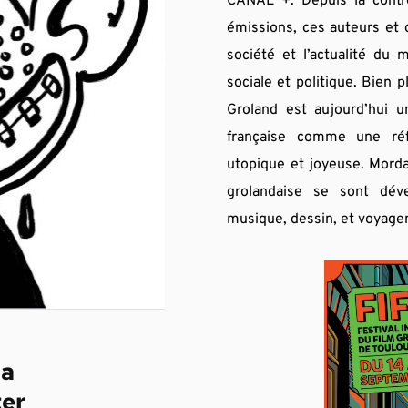
CANAL +. Depuis la contré
émissions, ces auteurs et 
société et l’actualité du 
sociale et politique. Bien 
Groland est aujourd’hui un
française comme une réfé
utopique et joyeuse. Mordan
grolandaise se sont déve
musique, dessin, et voyagen
la
ter