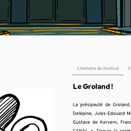
L'histoire du festival
F
Le Groland !
La présipauté de Groland, 
Delépine, Jules-Edouard Mo
Gustave de Kervern, Fran