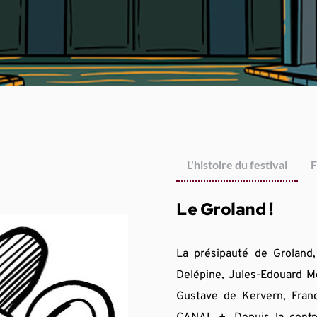
L'histoire du festival
F
Le Groland !
La présipauté de Groland, 
Delépine, Jules-Edouard Mo
Gustave de Kervern, Fran