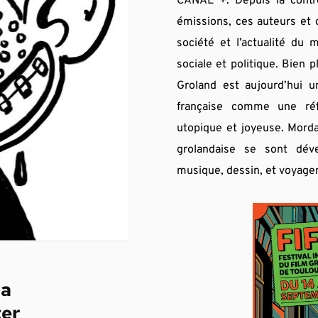
CANAL +. Depuis la contré
émissions, ces auteurs et 
société et l’actualité du 
sociale et politique. Bien 
Groland est aujourd’hui un
française comme une réfé
utopique et joyeuse. Mordan
grolandaise se sont déve
musique, dessin, et voyagen
la
ter