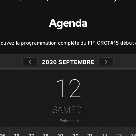
Agenda
rouvez la programmation complète du FIFIGROT#15 début 
2026 SEPTEMBRE
12
SAMEDI
1 Événement
15
16
17
18
19
20
21
22
23
2