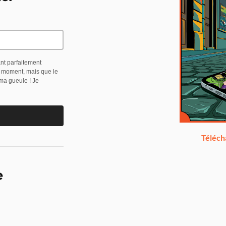
ant parfaitement
t moment, mais que le
 ma gueule ! Je
Téléch
e