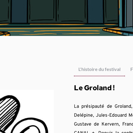
L'histoire du festival
F
Le Groland !
La présipauté de Groland, 
Delépine, Jules-Edouard Mo
Gustave de Kervern, Fran