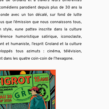
e de Groland et à travers leurs différentes 
comédiens parodient depuis plus de 30 ans la 
monde avec un ton décalé, sur fond de lutte 
plus que l’émission que nous connaissons tous, 
 style, «une patte» inscrite dans la culture 
rence humoristique satirique, iconoclaste, 
t et humaniste, l’esprit Groland et la culture 
loppés tous azimuts : cinéma, télévision, 
t dans les quatre coin-coin de l’hexagone.