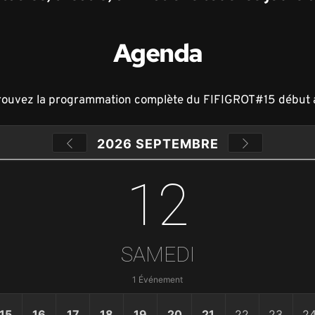
Agenda
rouvez la programmation complète du FIFIGROT#15 début 
2026 SEPTEMBRE
12
SAMEDI
1 Événement
15
16
17
18
19
20
21
22
23
2