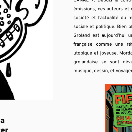
CANAL +. Depuis la contré
émissions, ces auteurs et 
société et l’actualité du 
sociale et politique. Bien 
Groland est aujourd’hui un
française comme une réfé
utopique et joyeuse. Mordan
grolandaise se sont déve
musique, dessin, et voyagen
la
ter